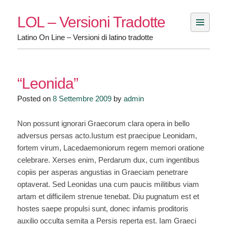
Skip
LOL – Versioni Tradotte
to
content
Latino On Line – Versioni di latino tradotte
“Leonida”
Posted on
8 Settembre 2009
by
admin
Non possunt ignorari Graecorum clara opera in bello
adversus persas acto.Iustum est praecipue Leonidam,
fortem virum, Lacedaemoniorum regem memori oratione
celebrare. Xerses enim, Perdarum dux, cum ingentibus
copiis per asperas angustias in Graeciam penetrare
optaverat. Sed Leonidas una cum paucis militibus viam
artam et difficilem strenue tenebat. Diu pugnatum est et
hostes saepe propulsi sunt, donec infamis proditoris
auxilio occulta semita a Persis reperta est. Iam Graeci