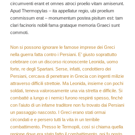
circumventi erant et omnes atroci proelio vitam amiserunt.
Apud Thermopylas – ita appellatur regio, ubi proelium
commissum erat – monumentum postea pisitum est: tam
clari facinoris nobili fama grataque memoria Graeci sunt
commoti.
Non si possono ignorare le famose imprese dei Greci
nella guerra fatta contro i Persiani. E’ giusto soprattutto
celebrare con un discorso riconoscente Leonida, uomo
forte, re degli Spartani. Serse, infatti, condottiero dei
Persiani, cercava di penetrare in Grecia con ingenti milizie
attraverso difficili strettoie. Ma Leonida, insieme con pochi
soldati, teneva valorosamente una via stretta e difficile. Si
combatté a lungo e i nemici furono respinti spesso, finché
con l’aiuto di un infame traditore non fu trovato dai Persiani
un passaggio nascosto. I Greci erano stati ormai
circondati e e persero tutti la vita in un terribile
combattimento. Presso le Termopili, così si chiama quella
regione dove era stato fatto il combattimento, poi fu posto