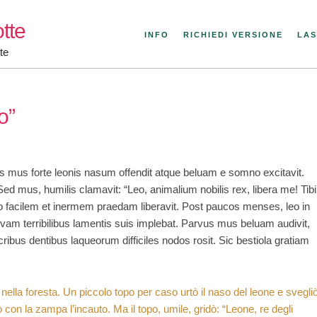
tte
INFO
RICHIEDI VERSIONE
LAS
te
o”
vus mus forte leonis nasum offendit atque beluam e somno excitavit.
ed mus, humilis clamavit: “Leo, animalium nobilis rex, libera me! Tibi
 facilem et inermem praedam liberavit. Post paucos menses, leo in
lvam terribilibus lamentis suis implebat. Parvus mus beluam audivit,
ribus dentibus laqueorum difficiles nodos rosit. Sic bestiola gratiam
ella foresta. Un piccolo topo per caso urtò il naso del leone e svegli
ò con la zampa l’incauto. Ma il topo, umile, gridò: “Leone, re degli