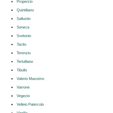
Properzio
Quintiliano
Sallustio
Seneca
Svetonio
Tacito
Terenzio
Tertulliano
Tibullo
Valerio Massimo
Varrone
Vegezio
Velleio Patercolo
Virgilio