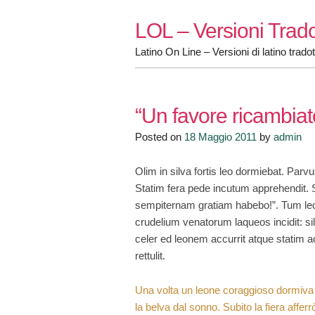
Skip
LOL – Versioni Trado
to
content
Latino On Line – Versioni di latino tradot
“Un favore ricambiat
Posted on
18 Maggio 2011
by
admin
Olim in silva fortis leo dormiebat. Par
Statim fera pede incutum apprehendit. S
sempiternam gratiam habebo!”. Tum leo
crudelium venatorum laqueos incidit: si
celer ed leonem accurrit atque statim ac
rettulit.
Una volta un leone coraggioso dormiva n
la belva dal sonno. Subito la fiera afferr